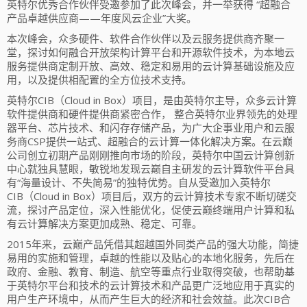
英特尔优秀合作伙伴受邀参加了此次峰会，并一举获得 “超融合
产品卓越供应商——年度风云企业”大奖。
本次峰会，众多硬件、软件合作伙伴以及云服务提供商齐聚一
堂，探讨如何融合开放架构计算平台和开源软件技术，为本地云
服务提供商定制开放、高效、稳定和易用的云计算基础设施及应
用，以及提供相配置的全方位技术支持。
英特尔CIB（Cloud in Box）项目，是由英特尔主导，众多云计算
软件提供商和硬件提供商紧密合作， 整合英特尔业界领先的处理
器平台、芯片技术、和闪存存储产品，为广大企事业用户和云服
务商CSP提供一站式、超融合的云计算一体化解决方案。在云巅
公司创立初期产品刚刚推向市场的阶段，英特尔中国云计算创新
中心就独具慧眼，敏锐地发现云巅自主研发的云计算软件平台具
有“海量设计、不失简易”的独特优势。自从受邀加入英特尔
CIB（Cloud in Box）项目后，双方的云计算技术专家不断切磋交
流，探讨产品定位，深入性能优化，促使云巅终端用户计算和私
有云计算解决方案更加成熟、稳定、可靠。
2015年来，云巅产品凭借其超越国外同类产品的强大功能，简捷
易用的实施和管理，卓越的性能以及贴心的本地化服务，先后在
政府、金融、教育、制造、航空等重点行业取得突破，也帮助基
于英特尔平台和技术的云计算技术和产品更广泛地应用于真实的
用户生产环境中，从而产生巨大的经济和社会效益。此次CIB合